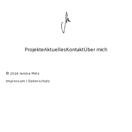
No posts found for your tag,
category or search term.
Projekte
Aktuelles
Kontakt
Über mich
© 2026 Janina Metz
Impressum
I
Datenschutz