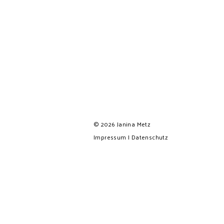
No posts found for your tag,
category or search term.
© 2026 Janina Metz
Impressum
I
Datenschutz