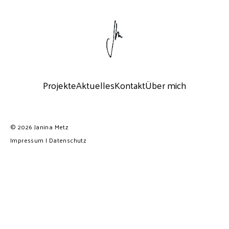
No posts found for your tag,
category or search term.
Projekte
Aktuelles
Kontakt
Über mich
© 2026 Janina Metz
Impressum
I
Datenschutz