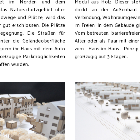
iet im Norden und dem
Modul aus Holz. Dieser ste
das Naturschutzgebiet über
dockt an der Außenhaut 
radwege und Plätze, wird das
Verbindung, Wohnraumgewin
 gut erschlossen. Die Plätze
im Freien. In dem Gebäude g
egegnung. Die Straßen für
Vom betreuten, barrierefre
ter die Geländeoberfläche
Alter oder als Paar mit eine
equem ihr Haus mit dem Auto
zum Haus-im-Haus Prinzip
großzügige Parkmöglichkeiten
großzügig auf 3 Etagen.
affen wurden.